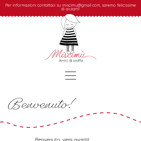
Per informazioni contattaci su miscimu@gmail.com, saremo felicissime
di aiutarti!
Benvenuto!
Benvenuto, vieni avanti!