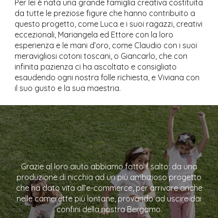
Per lei è nata una grande famiglia creativa costituita
da tutte le preziose figure che hanno contribuito a
questo progetto, come Luca e i suoi ragazzi, creativi
eccezionali, Mariangela ed Ettore con la loro
esperienza e le mani d’oro, come Claudio con i suoi
meravigliosi cotoni toscani, o Giancarlo, che con
infinita pazienza ci ha ascoltato e consigliato
esaudendo ogni nostra folle richiesta, e Viviana con
il suo gusto e la sua maestria.
Grazie al loro aiuto abbiamo fatto il salto: da una
produzione di nicchia ad un più ambizioso progetto
che ha dato vita all’e-commerce, per arrivare anche
nelle camerette più lontane, provando ad uscire dai
confini della nostra Bergamo.