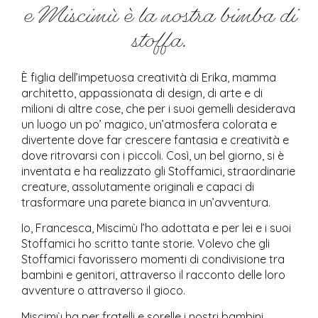
e Miscimù è la nostra bimba di
stoffa.
È figlia dell’impetuosa creatività di Erika, mamma
architetto, appassionata di design, di arte e di
milioni di altre cose, che per i suoi gemelli desiderava
un luogo un po’ magico, un’atmosfera colorata e
divertente dove far crescere fantasia e creatività e
dove ritrovarsi con i piccoli. Così, un bel giorno, si è
inventata e ha realizzato gli Stoffamici, straordinarie
creature, assolutamente originali e capaci di
trasformare una parete bianca in un’avventura.
Io, Francesca, Miscimù l’ho adottata e per lei e i suoi
Stoffamici ho scritto tante storie. Volevo che gli
Stoffamici favorissero momenti di condivisione tra
bambini e genitori, attraverso il racconto delle loro
avventure o attraverso il gioco.
Miscimù ha per fratelli e sorelle i nostri bambini,