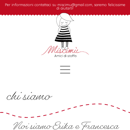
Per informazioni contattaci su miscimu@gmail.com, saremo felicissime
di aiutarti!
chi siamo
Noi siamo Erika e Francesca