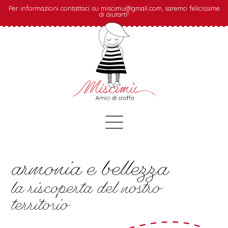
Per informazioni contattaci su miscimu@gmail.com, saremo felicissime
di aiutarti!
armonia e bellezza
la riscoperta del nostro
territorio