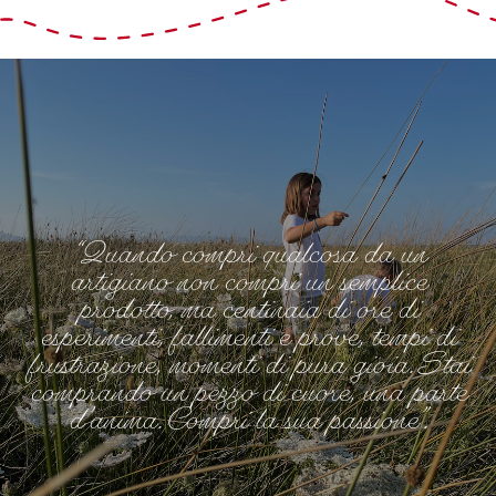
“Quando compri qualcosa da un
artigiano non compri un semplice
prodotto, ma centinaia di ore di
esperimenti, fallimenti e prove, tempi di
frustrazione, momenti di pura gioia. Stai
comprando un pezzo di cuore, una parte
d’anima. Compri la sua passione”.