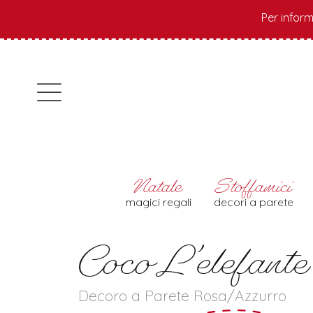
Per inform
magici regali
decori a parete
Coco L’elefante 
Decoro a Parete Rosa/Azzurro