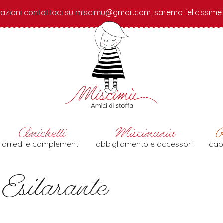
azioni contattaci su miscimu@gmail.com, saremo felicissime d
arredi e complementi
abbigliamento e accessori
cap
Esilarante