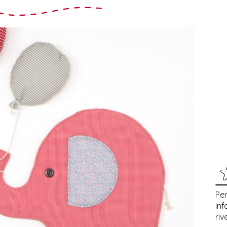
Per
inf
riv