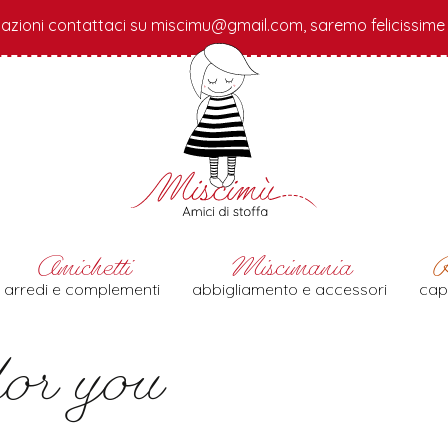
azioni contattaci su miscimu@gmail.com, saremo felicissime d
arredi e complementi
abbigliamento e accessori
cap
for you