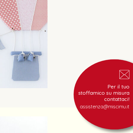
Per il tuo
Per il tuo
stoffamico su misura
progetto su misura
contattaci!
contattaci!
assistenza@miscimu.it
assistenza@miscimu.it