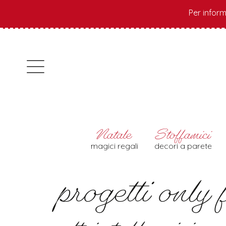
Per inform
magici regali
decori a parete
progetti only 