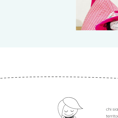
chi s
territ