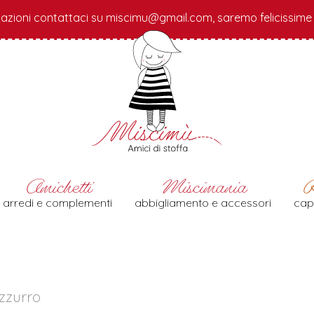
azioni contattaci su miscimu@gmail.com, saremo felicissime d
arredi e complementi
abbigliamento e accessori
cap
zzurro