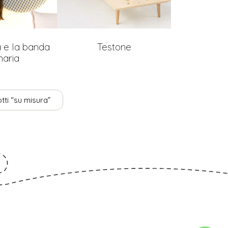
a e la banda
Testone
naria
tti “su misura”