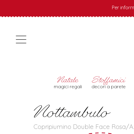
Per inform
magici regali
decori a parete
Nottambulo
Copripiumino Double Face Rosa/A