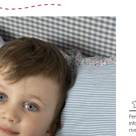
Per
inf
riv