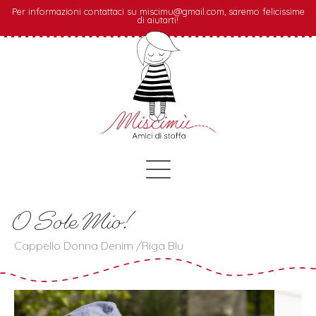
Per informazioni contattaci su miscimu@gmail.com, saremo felicissime
di aiutarti!
O Sole Mio!
Cappello Donna Denim /Riga Blu